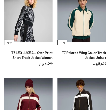
جديد
جديد
T7 LEO LUXE All-Over Print
T7 Relaxed Wing Collar Track
Short Track Jacket Women
Jacket Unisex
5,499 ج.م
6,499 ج.م