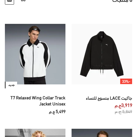
6 منتجات
-33%
جديد
T7 Relaxed Wing Collar Track
جاكيت LACE منسوج للنساء
Jacket Unisex
3,919ج.م
5,849 ج.م
5,499 ج.م