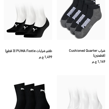
شراب Cushioned Quarter
طقم شرابات PUMA Footie (3 قطع)
(قطعتين)
1,499 ج.م
1,149 ج.م