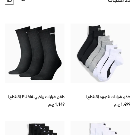
23 منتجات
طقم شرابات قصيره (3 قطع)
طقم شرابات رياضي PUMA (3 قطع)
1,499 ج.م
1,149 ج.م