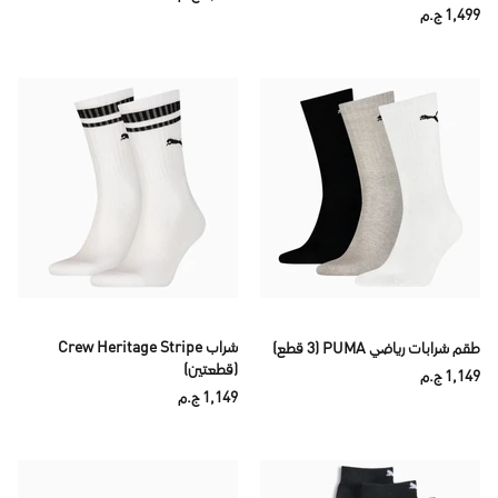
1,499 ج.م
شراب Crew Heritage Stripe
طقم شرابات رياضي PUMA (3 قطع)
(قطعتين)
1,149 ج.م
1,149 ج.م