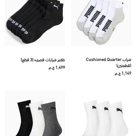
شراب Cushioned Quarter
طقم شرابات قصيره (3 قطع)
(قطعتين)
1,499 ج.م
1,149 ج.م