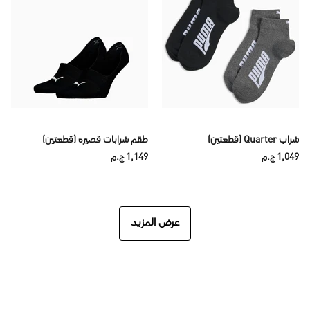
شراب Quarter (قطعتين)
طقم شرابات قصيره (قطعتين)
1,049 ج.م
1,149 ج.م
عرض المزيد