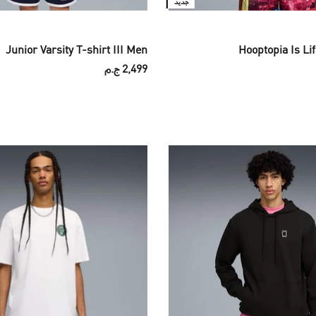
جديد
Junior Varsity T-shirt III Men
Hooptopia Is Li
2,499 ج.م