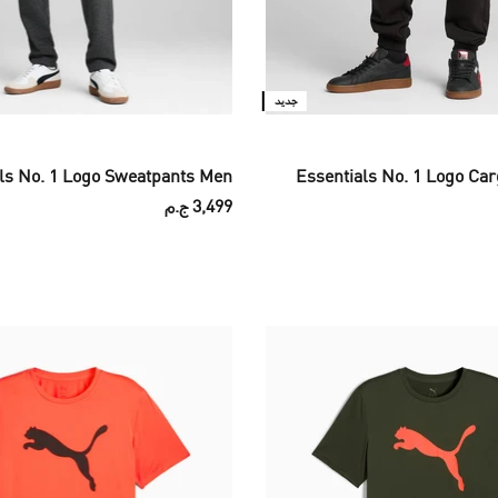
جديد
ls No. 1 Logo Sweatpants Men
Essentials No. 1 Logo Ca
3,499 ج.م