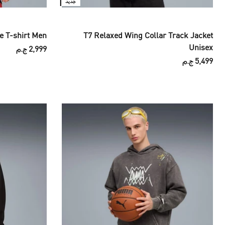
جديد
fe T-shirt Men
T7 Relaxed Wing Collar Track Jacket
Unisex
2,999 ج.م
5,499 ج.م