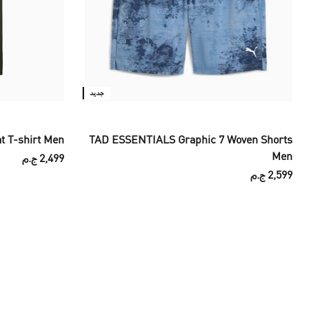
جديد
t T-shirt Men
TAD ESSENTIALS Graphic 7 Woven Shorts
Men
2,499 ج.م
2,599 ج.م