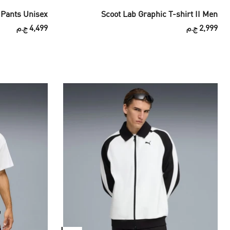
 Pants Unisex
Scoot Lab Graphic T-shirt II Men
2,999 ج.م
4,499 ج.م