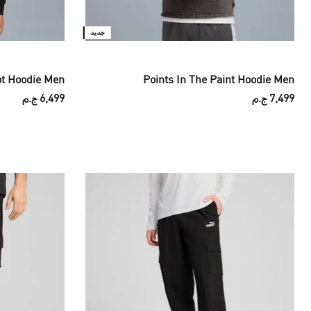
جديد
ot Hoodie Men
Points In The Paint Hoodie Men
7,499 ج.م
6,499 ج.م