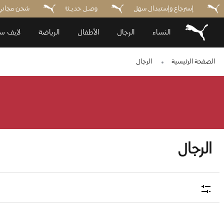
إسترجاع وإستبدال سهل
وصـل حديـثاً
النساء
الرجال
الأطفال
الرياضة
لايف ست
الصفحة الرئيسية
الرجال
الرجال