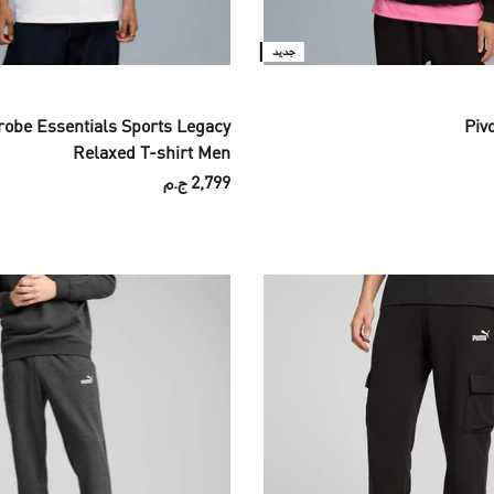
جديد
obe Essentials Sports Legacy
Piv
Relaxed T-shirt Men
2,799 ج.م