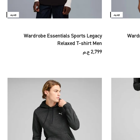
جديد
جديد
Wardrobe Essentials Sports Legacy
Wardr
Relaxed T-shirt Men
2,799 ج.م