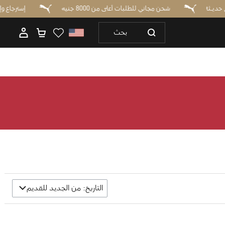
وصـل حديـثاً
شحن مجاني للطلبات أعلى من 8000 جنيه