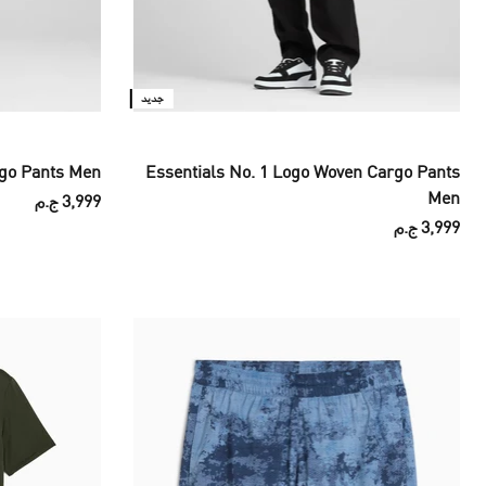
جديد
rgo Pants Men
Essentials No. 1 Logo Woven Cargo Pants
Men
3,999 ج.م
3,999 ج.م