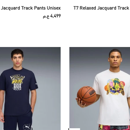
 Jacquard Track Pants Unisex
T7 Relaxed Jacquard Track
4,499 ج.م