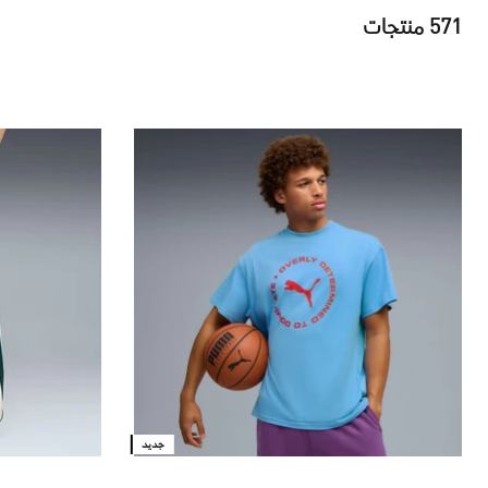
571 منتجات
جديد