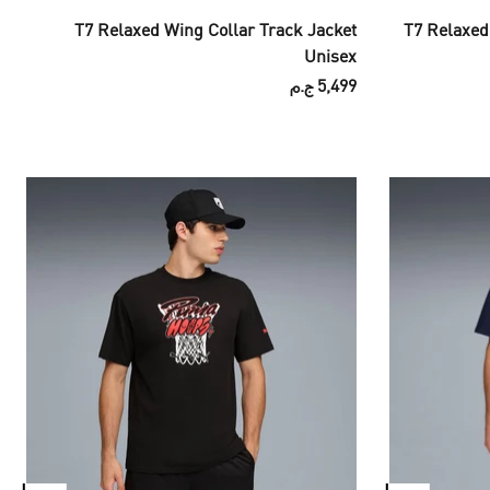
T7 Relaxed Wing Collar Track Jacket
T7 Relaxed
Unisex
5,499 ج.م