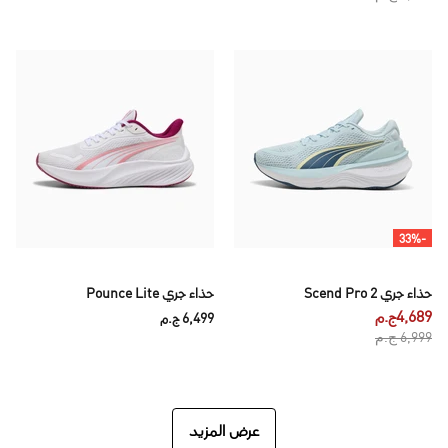
-33%
حذاء جري Scend Pro 2
حذاء جري Pounce Lite
4,689ج.م
6,499 ج.م
6,999 ج.م
عرض المزيد