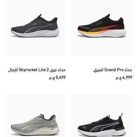
حذاء Scend Pro للجري
حذاء جري Skyrocket Lite 2 للرجال
6,999 ج.م
5,499 ج.م