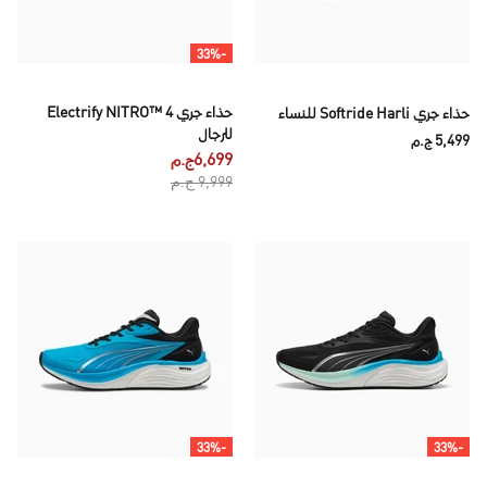
-33%
حذاء جري Electrify NITRO™ 4
حذاء جري Softride Harli للنساء
للرجال
5,499 ج.م
6,699ج.م
9,999 ج.م
-33%
-33%