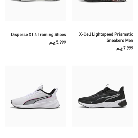
X-Cell Lightspeed Prismatic
Disperse XT 4 Training Shoes
Sneakers Men
5,999 ج.م
7,999 ج.م