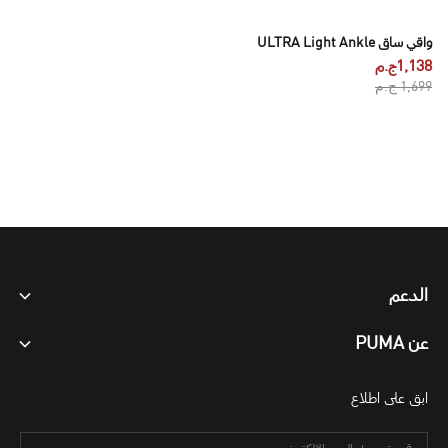
واقي ساق ULTRA Light Ankle
1,138ج.م
1,699 ج.م
الدعم
عن PUMA
ابق على اطلاع