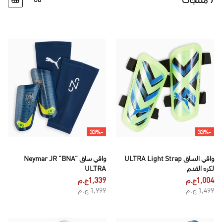
7 منتجات
-33%
-33%
واقي الساق ULTRA Light Strap
واقي ساق Neymar JR "BNA"
لكره القدم
ULTRA
1,004ج.م
1,339ج.م
1,499 ج.م
1,999 ج.م