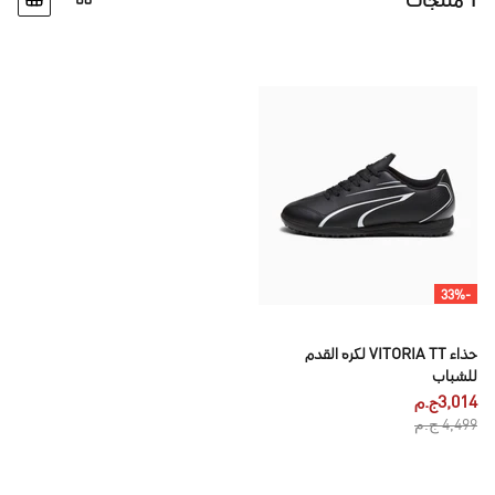
1 منتجات
-33%
حذاء VITORIA TT لكره القدم
للشباب
3,014ج.م
4,499 ج.م