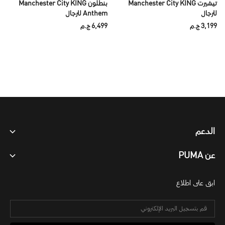
تيشيرت Manchester City KING
بنطلون Manchester City KING
للرجال
Anthem للرجال
3,199 ج.م
6,499 ج.م
الدعم
عن PUMA
ابق على اطلاع