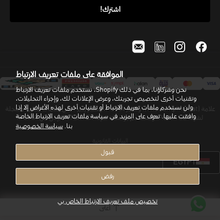
الموافقة على ملفات تعريف الارتباط
نحن وشركاؤنا، بما في ذلك Shopify، نستخدم ملفات تعريف الارتباط
وتقنيات أخرى لتخصيص تجربتك، وعرض الإعلانات لك، وإجراء التحليلات،
ولن نستخدم ملفات تعريف الارتباط أو تقنيات أخرى لهذه الأغراض إلا إذا
علامة (The Jumping Cat)، وشعار PUMA، وشعار رقم 1 هي علامات تجارية مسجلة
وافقت عليها. تعرّف على المزيد في سياسة ملفات تعريف الارتباط الخاصة
لشركة PUMA SE، وتُستخدم بواسطة شركة INTERTEX بإذن من PUMA.
بنا.
سياسة الخصوصية
البيانات القانونية
قبول
EGYPT
رفض
تخصيص ملف تعريف الارتباط الخاص بي
أعلى